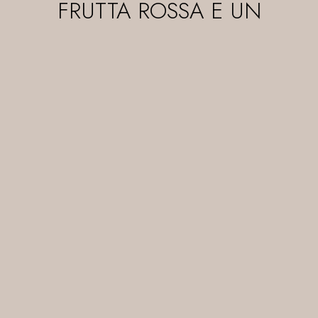
FRUTTA ROSSA E UN
RETROGUSTO DALLA
TANNICITÀ MORBIDA.
BUONA ACIDITÀ E ALCOOL,
BUONA PERSISTENZA
GUSTATIVA.
PROVENIENZA E VITIGNO
VITIGNO 100% CABERNET.