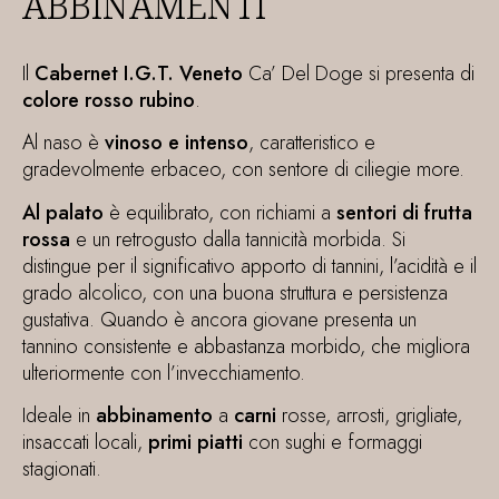
ABBINAMENTI
Il
Cabernet I.G.T. Veneto
Ca’ Del Doge
si presenta di
colore rosso rubino
.
Al naso è
vinoso e intenso
, caratteristico e
gradevolmente erbaceo, con sentore di ciliegie more.
Al palato
è equilibrato, con richiami a
sentori di frutta
rossa
e un retrogusto dalla tannicità morbida. Si
distingue per il significativo apporto di tannini, l’acidità e il
grado alcolico, con una buona struttura e persistenza
gustativa. Quando è ancora giovane presenta un
tannino consistente e abbastanza morbido, che migliora
ulteriormente con l’invecchiamento.
Ideale in
abbinamento
a
carni
rosse, arrosti, grigliate,
insaccati locali,
primi piatti
con sughi e formaggi
stagionati.