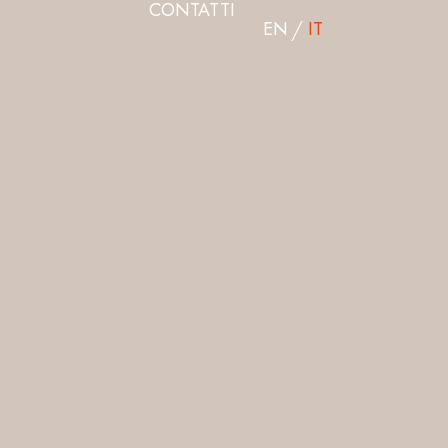
CONTATTI
EN
IT
O IGT
I CHIETI
ACCO