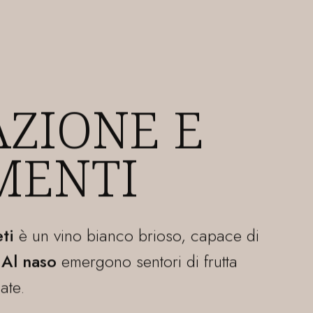
ti
è un vino bianco brioso, capace di
.
Al naso
emergono sentori di frutta
ate.
te e sostenuto da una buona acidità, con
ipasti alla marinara, pesce alla griglia e
l.
2°C.