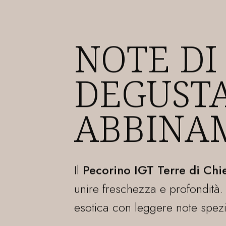
Il
Pecorino IGT Terre di Chie
unire freschezza e profondità
esotica con leggere note spezi
Al palato
è sapido, persisten
evidenti richiami minerali.
Si abbina ottimamente
ad ant
carni bianche non elaborate.
Gradazione alcolica: 13,5% vo
Temperatura di servizio: 10–1